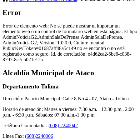
Error
Error de elemento web:
No se puede mostrar ni importar un
elemento web o un control de formulario web en esta página. El tipo
AdminNoticiaG2.AdminSalaDePrensa.AdminSalaDePrensa,
AdminNoticiaG2, Version=1.0.0.0, Culture=neutral,
PublicKeyToken=01687aff48a5c149 no se encontró o no está
registrado como seguro. Id. de correlación: e4d62ea2-5be6-c038-
8797-8c7c5021e115.
Alcaldía Municipal de Ataco
Departamento Tolima
Dirección: Palacio Municipal. Calle 8 No 4 - 07, Ataco - Tolima
Horario de atención: Martes a viernes: 7:30 a.m. - 12:30 p.m., 2:00
p.m. - 6:30 p.m. Sábados: 07:30 a.m.-1:30 p.m.
Teléfono Conmutador:
(608) 2240042
Línea Fax:
(608)2240006