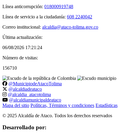
Línea anticorrupción:
018000919748
Línea de servicio a la ciudadanía:
608 2240042
Correo institucional:
alcaldia@ataco-tolima.gov.co
Última actualización:
06/08/2026 17:21:24
Número de visitas:
156710
@MunicipiodeAtacoTolima
@alcaldiadeataco
@alcaldia_atacotolima
@alcaldiamunicipaldeataco
Mapa del sitio
Políticas, Términos y condiciones
Estadísticas
©
2025
Alcaldía de Ataco. Todos los derechos reservados
Desarrollado por: