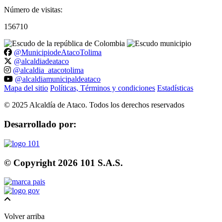
Número de visitas:
156710
@MunicipiodeAtacoTolima
@alcaldiadeataco
@alcaldia_atacotolima
@alcaldiamunicipaldeataco
Mapa del sitio
Políticas, Términos y condiciones
Estadísticas
©
2025
Alcaldía de Ataco. Todos los derechos reservados
Desarrollado por:
© Copyright
2026
101 S.A.S.
Volver arriba