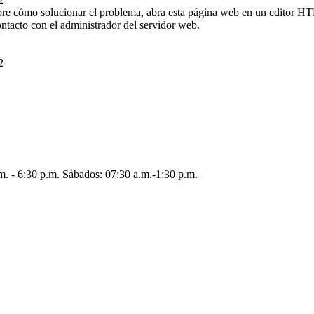
bre cómo solucionar el problema, abra esta página web en un editor 
ntacto con el administrador del servidor web.
2
.m. - 6:30 p.m. Sábados: 07:30 a.m.-1:30 p.m.