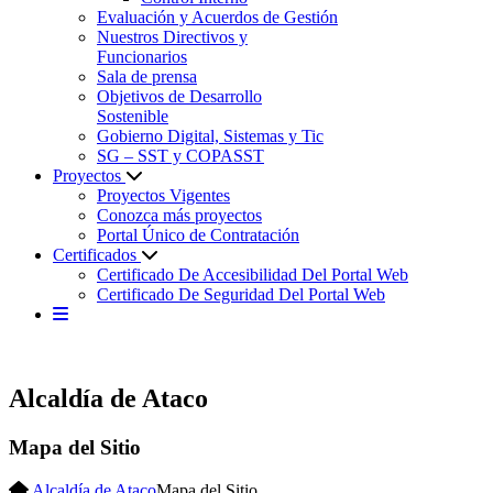
Evaluación y Acuerdos de Gestión
Nuestros Directivos y
Funcionarios
Sala de prensa
Objetivos de Desarrollo
Sostenible
Gobierno Digital, Sistemas y Tic
SG – SST y COPASST
Proyectos
Proyectos Vigentes
Conozca más proyectos
Portal Único de Contratación
Certificados
Certificado De Accesibilidad Del Portal Web
Certificado De Seguridad Del Portal Web
Alcaldía de Ataco
Mapa del Sitio
Alcaldía de Ataco
Mapa del Sitio